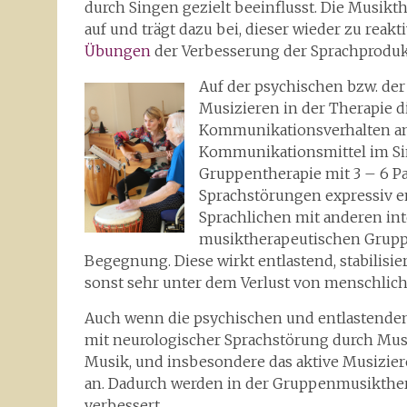
durch Singen gezielt beeinflusst. Die Musikt
auf und trägt dazu bei, dieser wieder zu rea
Übungen
der Verbesserung der Sprachprodukt
Auf der psychischen bzw. d
Musizieren in der Therapie d
Kommunikationsverhalten ang
Kommunikationsmittel im Si
Gruppentherapie mit 3 – 6 
Sprachstörungen expressiv en
Sprachlichen mit anderen int
musiktherapeutischen Gruppe
Begegnung. Diese wirkt entlastend, stabilisi
sonst sehr unter dem Verlust von menschlic
Auch wenn die psychischen und entlastenden
mit neurologischer Sprachstörung durch Musik
Musik, und insbesondere das aktive Musizie
an. Dadurch werden in der Gruppenmusikther
verbessert.