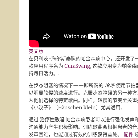
英文版
在贝利茨-海尔斯泰滕的帕金森病中心，还开发了
款应用程序名为
CuraSwing
, 这款应用专为帕金
持每日活力。.
在步态阻塞的情况下——即所谓的
冷冻
使用节拍
以明显较慢的速度进行。克服步态障碍的另一种方
为他们选择的特定歌曲。同样，较慢的节奏至关重
《小汉子》（Hänschen klein）尤其适用。.
通过
治疗性歌唱
帕金森病患者可以进行强化发声
沟通能力产生积极影响。训练歌曲会根据患者的音
发声困难，也能通过有效的训练获得益处。
配件