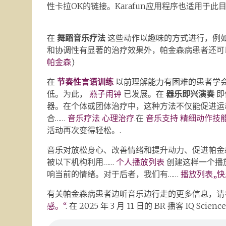
性卡拉OK的链接。Karafun应用程序也适用于
在
舞蹈音乐疗法
这些动作以趣味的方式进行，例
和协调性有显著的治疗效果外，帕金森病患者还可
帕金森
)
在
节奏性言语训练
以前理解能力有困难的患者学
低。为此，
燕子闹钟
已发展。在
器乐即兴演奏
即
器。在个体或团体治疗中，这种方法不仅能促进运
合……
音乐疗法
心理治疗
.在
音乐支持
精细动作技
活动再次变得轻松。.
音乐对放松身心、改善情绪和提升动力、促进帕金
被以下机构利用……
个人播放列表
创建这样一个播
响当前的情绪。对于后者，我们有……
播放列表„快
有关帕金森病患者边听音乐边行走的更多信息，请
感。“
. 在 2025 年 3 月 11 日的 BR 播客 IQ Sci