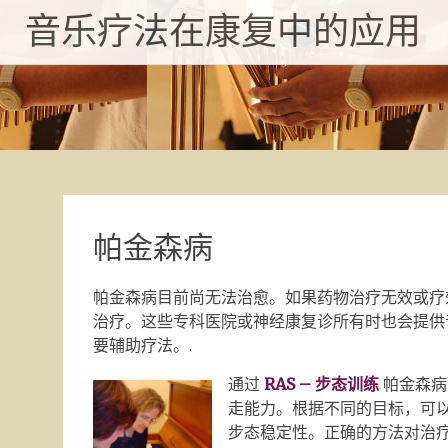
跳
音乐疗法在康复中的应用
至
内
容
帕金森病
帕金森病目前尚无法治愈。如果药物治疗无效或疗
治疗。这些专科医院或神经康复诊所有时也会提供
要辅助疗法。.
通过
RAS –
步态训练
帕金森病
走能力。根据不同的目标，可
步态稳定性。正确的方法对治