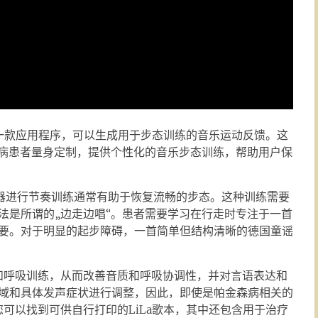
一款应用程序，可以生成用于步态训练的音乐运动反馈。这
森病患者量身定制，提供个性化的音乐步态训练，帮助用户保
器进行节奏训练通常有助于恢复流畅的步态。这种训练需要
法是所谓的„边走边唱“。患者需要学习在行走时专注于一首
要。对于明显的起步障碍，一首简单但结构清晰的德国童谣
和呼吸训练，从而改善音质和呼吸协调性，并对言语表达和
域和具体发声症状进行调整，因此，即使是帕金森病相关的
您可以找到可供自行打印的LiLa歌本，其中还包含用于治疗