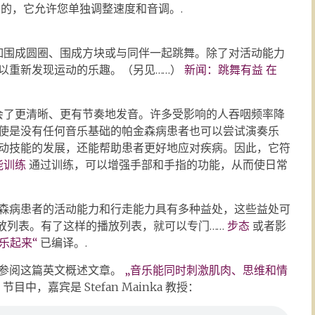
此目的，它允许您单独调整速度和音调。.
如围成圆圈、围成方块或与同伴一起跳舞。除了对活动能力
以重新发现运动的乐趣。（另见……）
新闻：跳舞有益
在
会了更清晰、更有节奏地发音。许多受影响的人吞咽频率降
使是没有任何音乐基础的帕金森病患者也可以尝试演奏乐
动技能的发展，还能帮助患者更好地应对疾病。因此，它符
能训练
通过训练，可以增强手部和手指的功能，从而使日常
森病患者的活动能力和行走能力具有多种益处，这些益处可
放列表。有了这样的播放列表，就可以专门……
步态
或者影
乐起来“
已编译。.
参阅这篇英文概述文章。
„音乐能同时刺激肌肉、思维和情
ence 节目中，嘉宾是 Stefan Mainka 教授：