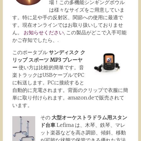
場！この多機能シンギングボウル
は様々なサイズをご用意していま
す。特に足や手の反射区、関節への使用に最適で
す。現在オンラインではお取り扱いしておりませ
ん。
お知らせください
, この製品がどこで入手可能
かご存知でしたら、.
このポータブル
サンディスク ク
リップ スポーツ MP3 プレーヤ
ー
使い方は比較的簡単です。音
楽トラックはUSBケーブルでPC
に転送します。PCに接続すると
自動的に充電されます。背面のクリップで衣服に簡
単に取り付けられます。amazon.deで販売されて
います。
その
大型オーケストラドラム用スタン
ド台車
Lefima は、木琴、鉄琴、マレ
ット楽器などを高さ調節、傾斜、移動
が可能な状態で保管できる優れた方法