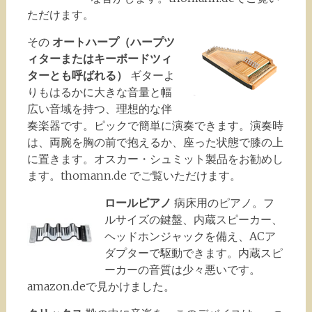
ただけます。
その
オートハープ（ハープツ
ィターまたはキーボードツィ
ターとも呼ばれる）
ギターよ
りもはるかに大きな音量と幅
広い音域を持つ、理想的な伴
奏楽器です。ピックで簡単に演奏できます。演奏時
は、両腕を胸の前で抱えるか、座った状態で膝の上
に置きます。オスカー・シュミット製品をお勧めし
ます。thomann.de でご覧いただけます。
ロールピアノ
病床用のピアノ。フ
ルサイズの鍵盤、内蔵スピーカー、
ヘッドホンジャックを備え、ACア
ダプターで駆動できます。内蔵スピ
ーカーの音質は少々悪いです。
amazon.deで見かけました。