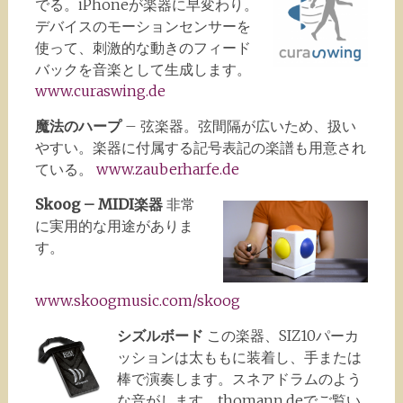
でる。iPhoneが楽器に早変わり。
デバイスのモーションセンサーを
使って、刺激的な動きのフィード
バックを音楽として生成します。
www.curaswing.de
魔法のハープ
– 弦楽器。弦間隔が広いため、扱い
やすい。楽器に付属する記号表記の楽譜も用意され
ている。
www.zauberharfe.de
Skoog – MIDI楽器
非常
に実用的な用途がありま
す。
www.skoogmusic.com/skoog
シズルボード
この楽器、SIZ10パーカ
ッションは太ももに装着し、手または
棒で演奏します。スネアドラムのよう
な音がします。thomann.deでご覧い