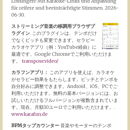
Lossingen! Mit Karaoke-Links und Anpassung
für reifere und beeinträchtigte Stimmen. 2026-
06-30.
ストリーミング音楽の移調用ブラウザプ
ラグイン
. このプラグインは、テンポだけ
でなくピッチも変更できます。セラピー
カラオケアプリ（例：YouTube経由）に
最適です。Google Chromeでご利用いただけま
す。
transpose.video/
カラフンアプリ：
このアプリを使えば、カラオケ
がセラピー効果をもたらします。ピッチとテンポを
自分好みに調整できます。Android、iOS、PCでご
利用いただけます。無料の基本バージョンには、お
試しいただけるフルバージョンが複数含まれていま
す。現在、月額10ユーロでご利用いただけます。.
www.karafun.de
BPMタップカウンター
音楽やモーターのテンポ