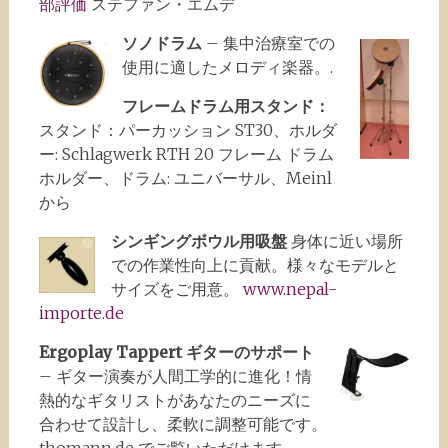
部評価
ステファン・エムデ
ソノドラム
– 集中治療室での
使用に適したメロディ楽器。.
フレームドラム用スタンド：
スタンド：パーカッション
ST30、ホルダ
ー: Schlagwerk RTH 20 フレーム ドラム
ホルダー、ドラム: ユニバーサル、Meinl
から
シンギングボウル用吸盤
身体に近い場所
での作業性向上に貢献。様々なモデルと
サイズをご用意。
www.nepal-
importe.de
Ergoplay Tappert ギターのサポート
– ギター演奏が人間工学的に進化！情
熱的なギタリストがあなたのニーズに
合わせて設計し、柔軟に調整可能です。