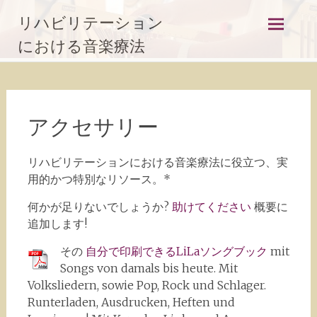
コ
リハビリテーション
ン
テ
における音楽療法
ン
ツ
に
ス
アクセサリー
キ
ッ
プ
リハビリテーションにおける音楽療法に役立つ、実
用的かつ特別なリソース。*
何かが足りないでしょうか?
助けてください
概要に
追加します!
その
自分で印刷できるLiLaソングブック
mit
Songs von damals bis heute. Mit
Volksliedern, sowie Pop, Rock und Schlager.
Runterladen, Ausdrucken, Heften und