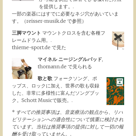
を提供します。.
一部の楽器にはすでに必要なネジ穴があいていま
す。（reisser-musik.de で参照）
三脚マウント
マウントクロスを含む各種フ
レームドラム用。.
thieme-sport.de で見た
マイネル ニージングルパッド
,
thomann.de で見られる
歌と歌
フォークソング、ポ
ップス、ロックに加え、世界の歌も収録
した、非常に多様性に富んだソングブッ
ク。Schott Musicで販売。.
*
すべての推奨事項は、音楽療法の観点から、リハ
ビリテーションへの適合性について慎重に検討され
ています。当社は推奨事項の提供に対して一切の報
酬を受け取っていません。.