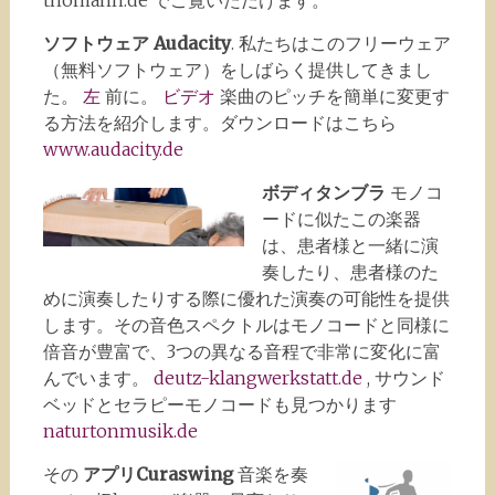
thomann.de でご覧いただけます。
ソフトウェア Audacity
. 私たちはこのフリーウェア
（無料ソフトウェア）をしばらく提供してきまし
た。
左
前に。
ビデオ
楽曲のピッチを簡単に変更す
る方法を紹介します。ダウンロードはこちら
www.audacity.de
ボディタンブラ
モノコ
ードに似たこの楽器
は、患者様と一緒に演
奏したり、患者様のた
めに演奏したりする際に優れた演奏の可能性を提供
します。その音色スペクトルはモノコードと同様に
倍音が豊富で、3つの異なる音程で非常に変化に富
んでいます。
deutz-klangwerkstatt.de
, サウンド
ベッドとセラピーモノコードも見つかります
naturtonmusik.de
その
アプリCuraswing
音楽を奏