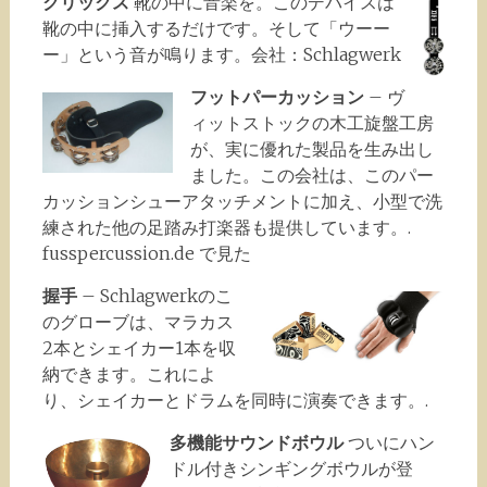
クリックス
靴の中に音楽を。このデバイスは
靴の中に挿入するだけです。そして「ウーー
ー」という音が鳴ります。会社：Schlagwerk
フットパーカッション
– ヴ
ィットストックの木工旋盤工房
が、実に優れた製品を生み出し
ました。この会社は、このパー
カッションシューアタッチメントに加え、小型で洗
練された他の足踏み打楽器も提供しています。.
fusspercussion.de で見た
握手
– Schlagwerkのこ
のグローブは、マラカス
2本とシェイカー1本を収
納できます。これによ
り、シェイカーとドラムを同時に演奏できます。.
多機能サウンドボウル
ついにハン
ドル付きシンギングボウルが登