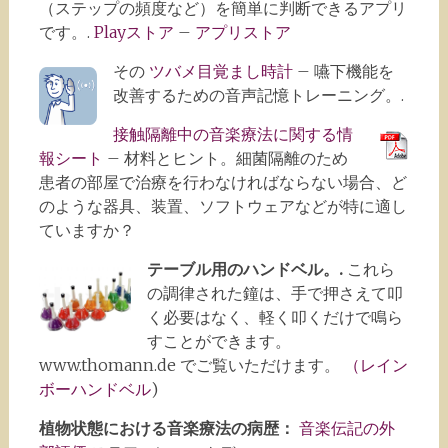
（ステップの頻度など）を簡単に判断できるアプリ
です。.
Playストア
–
アプリストア
その
ツバメ目覚まし時計
– 嚥下機能を
改善するための音声記憶トレーニング。.
接触隔離中の音楽療法に関する情
報シート
– 材料とヒント。細菌隔離のため
患者の部屋で治療を行わなければならない場合、ど
のような器具、装置、ソフトウェアなどが特に適し
ていますか？
テーブル用のハンドベル。.
これら
の調律された鐘は、手で押さえて叩
く必要はなく、軽く叩くだけで鳴ら
すことができます。
www.thomann.de でご覧いただけます。
（レイン
ボーハンドベル
)
植物状態における音楽療法の病歴：
音楽伝記の外