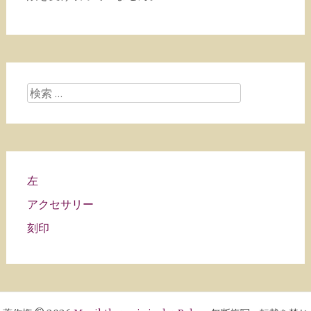
検
索
す
る：
左
アクセサリー
刻印