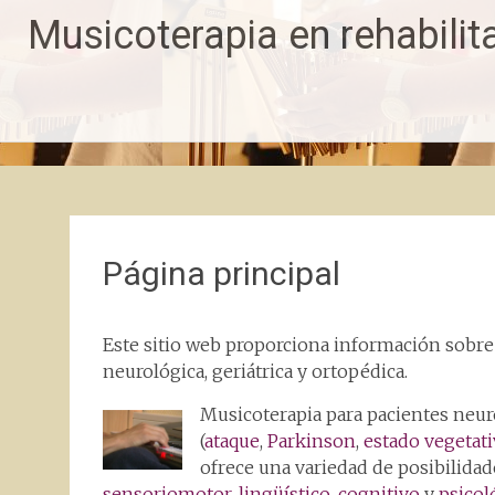
Pasar
Musicoterapia en rehabilit
al
contenido
Página principal
Este sitio web proporciona información sobre 
neurológica, geriátrica y ortopédica.
Musicoterapia para pacientes neuro
(
ataque
,
Parkinson
,
estado vegetat
ofrece una variedad de posibilidade
sensoriomotor
,
lingüístico
,
cognitivo
y
psicol