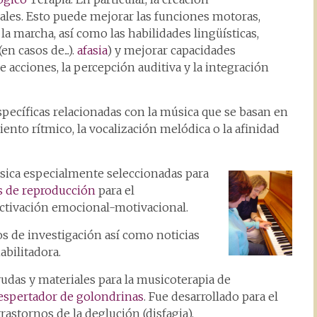
ales. Esto puede mejorar las funciones motoras,
a marcha, así como las habilidades lingüísticas,
n casos de...).
afasia
) y mejorar capacidades
e acciones, la percepción auditiva y la integración
specíficas relacionadas con la música que se basan en
nto rítmico, la vocalización melódica o la afinidad
sica especialmente seleccionadas para
s de reproducción
para el
activación emocional-motivacional.
os de investigación así como noticias
abilitadora.
udas y materiales para la musicoterapia de
espertador de golondrinas
. Fue desarrollado para el
astornos de la deglución (disfagia).