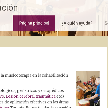
ación
Página principal
¿A quién ayuda?
S
la musicoterapia en la rehabilitación
lógicos, geriátricos y ortopédicos
ivo
,
Lesión cerebral traumática
etc.)
s de aplicación efectivas en las áreas
ógico
Terapia. En particular, la creación